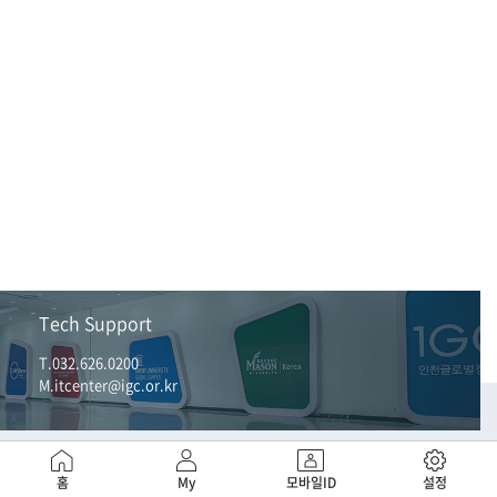
Tech Support
T.032.626.0200
M.itcenter@igc.or.kr
홈
My
모바일ID
설정