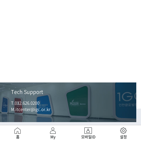
Tech Support
T.032.626.0200
M.itcenter@igc.or.kr
홈
My
모바일ID
설정