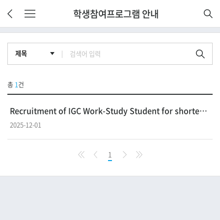
학생참여프로그램 안내
총
1
건
Recruitment of IGC Work-Study Student for shorterm task (IGC ...
2025-12-01
1